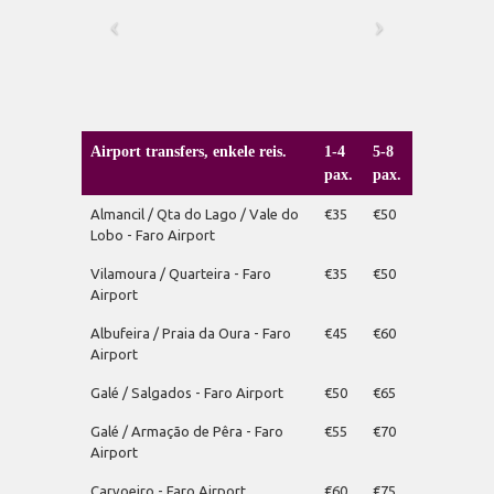
Airport transfers, enkele reis.
1-4
5-8
pax.
pax.
Almancil / Qta do Lago / Vale do
€35
€50
Lobo - Faro Airport
Vilamoura / Quarteira - Faro
€35
€50
Airport
Albufeira / Praia da Oura - Faro
€45
€60
Airport
Galé / Salgados - Faro Airport
€50
€65
Galé / Armação de Pêra - Faro
€55
€70
Airport
Carvoeiro - Faro Airport
€60
€75