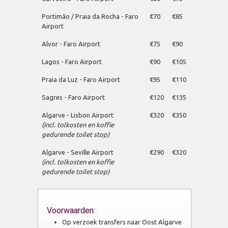
Portimão / Praia da Rocha - Faro
€70
€85
Airport
Alvor - Faro Airport
€75
€90
Lagos - Faro Airport
€90
€105
Praia da Luz - Faro Airport
€95
€110
Sagres - Faro Airport
€120
€135
Algarve - Lisbon Airport
€320
€350
(incl. tolkosten en koffie
gedurende toilet stop)
Algarve - Seville Airport
€290
€320
(incl. tolkosten en koffie
gedurende toilet stop)
Voorwaarden:
Op verzoek transfers naar Oost Algarve