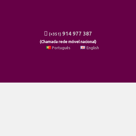
914 977 387
(+351)
(Chamada rede móvel nacional)
Português
English
Vliegveld Transfer Prijzen: